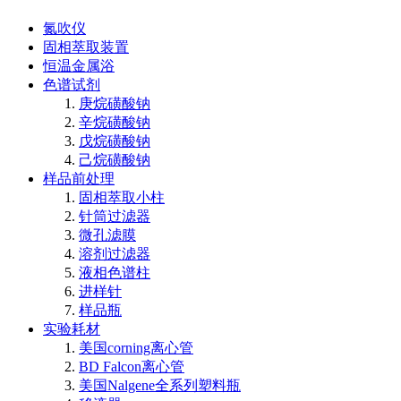
氮吹仪
固相萃取装置
恒温金属浴
色谱试剂
庚烷磺酸钠
辛烷磺酸钠
戊烷磺酸钠
己烷磺酸钠
样品前处理
固相萃取小柱
针筒过滤器
微孔滤膜
溶剂过滤器
液相色谱柱
进样针
样品瓶
实验耗材
美国corning离心管
BD Falcon离心管
美国Nalgene全系列塑料瓶