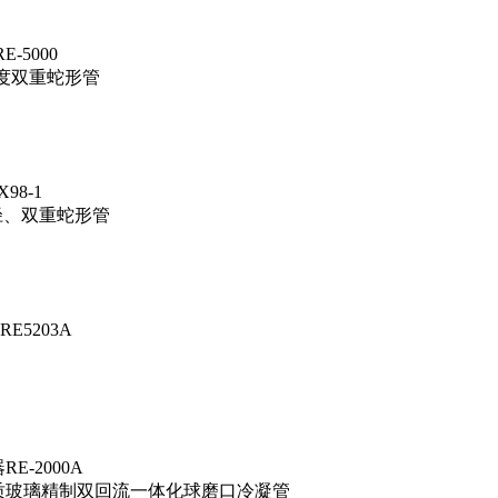
-5000
密度双重蛇形管
8-1
口径、双重蛇形管
5203A
-2000A
温优质玻璃精制双回流一体化球磨口冷凝管